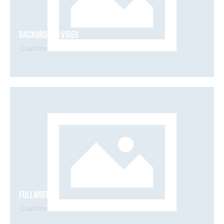
Background Video
Custom
Fullwidth
Custom