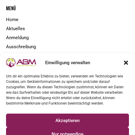
MENÜ
Home
Aktuelles
Anmeldung
Ausschreibung
Kontakt
Einwilligung verwalten
NEWSLETTER
Um dir ein optimales Erlebnis zu bieten, verwenden wir Technologien wie
Cookies, um Geräteinformationen zu speichern und/oder darauf
zuzugreifen. Wenn du diesen Technologien zustimmst, können wir Daten
wie das Surfverhalten oder eindeutige IDs auf dieser Website verarbeiten.
Ja, ich möchte News und Updates erhalten und habe die
Wenn du deine Einwilligung nicht erteilst oder zurückziehst, können
Datenschutzerklärung
zur Kenntnis genommen.
bestimmte Merkmale und Funktionen beeinträchtigt werden.
JETZT ANMELDEN
Akzeptieren
Nur notwendige