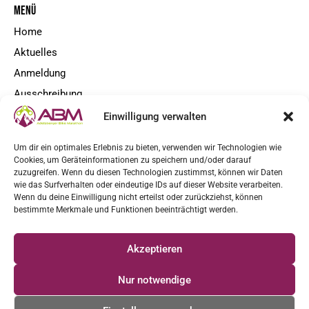
MENÜ
Home
Aktuelles
Anmeldung
Ausschreibung
Kontakt
Einwilligung verwalten
NEWSLETTER
Um dir ein optimales Erlebnis zu bieten, verwenden wir Technologien wie
Cookies, um Geräteinformationen zu speichern und/oder darauf
zuzugreifen. Wenn du diesen Technologien zustimmst, können wir Daten
wie das Surfverhalten oder eindeutige IDs auf dieser Website verarbeiten.
Wenn du deine Einwilligung nicht erteilst oder zurückziehst, können
Ja, ich möchte News und Updates erhalten und habe die
bestimmte Merkmale und Funktionen beeinträchtigt werden.
Datenschutzerklärung
zur Kenntnis genommen.
Akzeptieren
JETZT ANMELDEN
Nur notwendige