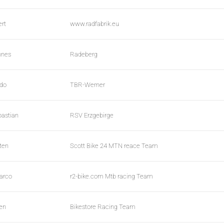
ert
www.radfabrik.eu
nnes
Radeberg
do
TBR-Werner
astian
RSV Erzgebirge
sten
Scott Bike 24 MTN reace Team
arco
r2-bike.com Mtb racing Team
ven
Bikestore Racing Team