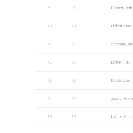
_
9
9
Röhner, Hol
s
t
10
10
Fickert, Marti
r
i
11
11
Stephan, Bas
n
g
12
12
Lichan, Paul
s
.
l
13
13
Müller, Uwe
e
n
14
14
Jacobi, Andr
g
h
15
15
Lattner, Chris
t
M