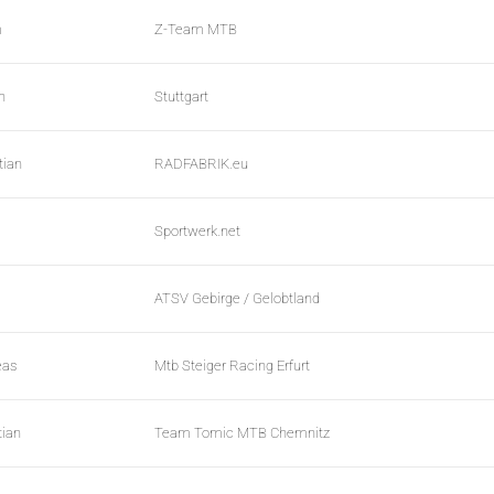
m
Z-Team MTB
n
Stuttgart
tian
RADFABRIK.eu
Sportwerk.net
ATSV Gebirge / Gelobtland
eas
Mtb Steiger Racing Erfurt
tian
Team Tomic MTB Chemnitz