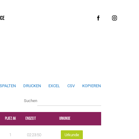
ICE
SPALTEN
DRUCKEN
EXCEL
CSV
KOPIEREN
w
Suchen
p
d
Platz AK
Endzeit
Urkunde
a
1
02:23:50
Urkunde
t