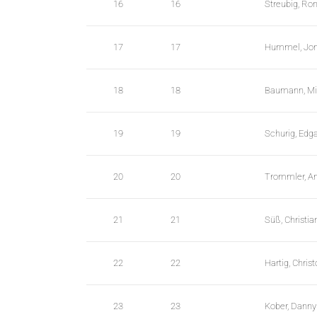
16
16
Streubig, Ro
e
n
17
17
Hummel, Jo
u
W
C
18
18
Baumann, Mi
A
G
19
19
Schurig, Edg
_
w
20
20
Trommler, A
p
d
21
21
Süß, Christia
a
t
22
22
Hartig, Christ
a
t
23
23
Kober, Danny
a