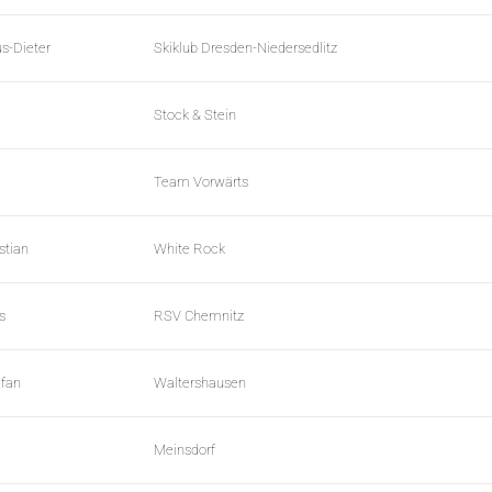
us-Dieter
Skiklub Dresden-Niedersedlitz
Stock & Stein
Team Vorwärts
stian
White Rock
s
RSV Chemnitz
efan
Waltershausen
Meinsdorf