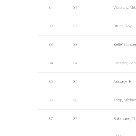
31
31
Watzlaw, Mik
32
32
Bruns, Roy
33
33
Belle', Carste
34
34
Dressler, De
35
35
Ansorge, Phil
36
36
Topp, Michae
37
37
Bahmann, T