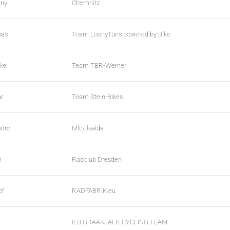
nny
Chemnitz
nas
Team LoonyTuns powered by Bike
ke
Team TBR-Werner
ar
Team Stein-Bikes
ndré
Mittelsaida
n
Radclub Dresden
of
RADFABRIK.eu
ILB GRAAKJAER CYCLING TEAM