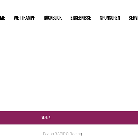
OME
WETTKAMPF
RÜCKBLICK
ERGEBNISSE
SPONSOREN
SERV
Verein
x
Focus RAPIRO Racing