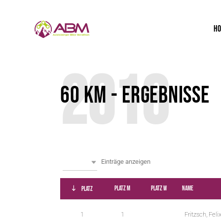
H
2016
60 KM - ERGEBNISSE
w
Einträge anzeigen
Alle
p
d
Platz M
Platz W
Name
Platz
a
1
1
Fritzsch, Feli
t