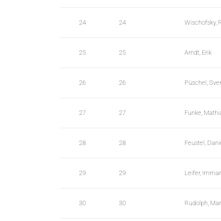
b
l
24
24
Wischofsky, 
e
s
25
25
Arndt, Erik
26
26
Püschel, Sve
27
27
Funke, Mathi
28
28
Feustel, Dani
29
29
Leifer, Imma
30
30
Rudolph, Mar