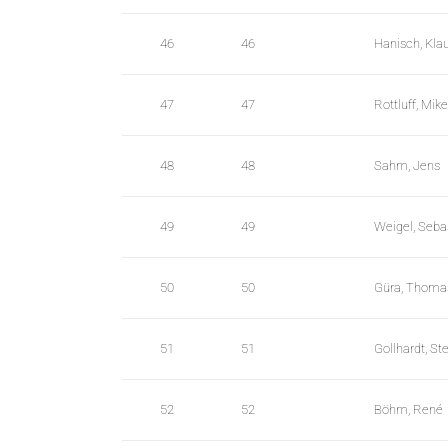
46
46
Hanisch, Kla
47
47
Rottluff, Mike
48
48
Sahm, Jens
49
49
Weigel, Seba
50
50
Güra, Thoma
51
51
Gollhardt, St
52
52
Böhm, René