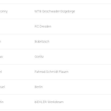
Ronny
MTB Geschwader Erzgebirge
RC Dresden
n
Bobritzsch
as
Görlitz
el
Fahrrad Schmidt Plauen
nuel
Berlin
tin
biEHLER Werksteam