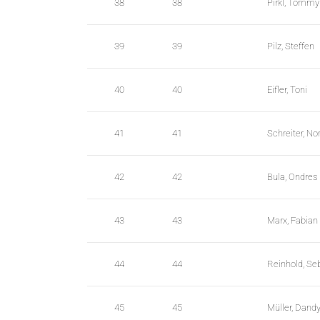
38
38
Pirkl, Tommy
39
39
Pilz, Steffen
40
40
Eifler, Toni
41
41
Schreiter, N
42
42
Bula, Ondres
43
43
Marx, Fabian
44
44
Reinhold, Se
45
45
Müller, Dand