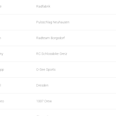
e
Radfabrik
Pulsschlag Neuhausen
n
Radteam Borgsdorf
nny
RC Schlossbike Greiz
ipp
O-See Sports
l
Dresden
heo
1337 Crew