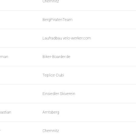
Chemnitz
BergPiratenTeam
Laufradbau velo-werker.com
orman
Biker-Boarder.de
Teplice-Dubi
Einsiedler Skiverein
bastian
Amtsberg
y
Chemnitz