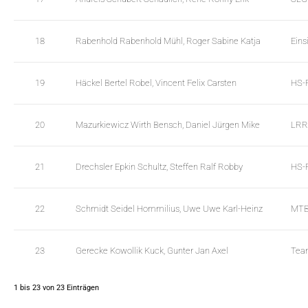
t
a
a
t
b
a
18
Rabenhold Rabenhold Mühl, Roger Sabine Katja
Eins
l
t
e
a
s
b
19
Häckel Bertel Robel, Vincent Felix Carsten
HS-
l
e
s
20
Mazurkiewicz Wirth Bensch, Daniel Jürgen Mike
LRR
21
Drechsler Epkin Schultz, Steffen Ralf Robby
HS-
22
Schmidt Seidel Hommilius, Uwe Uwe Karl-Heinz
MTB
23
Gerecke Kowollik Kuck, Gunter Jan Axel
Tea
1 bis 23 von 23 Einträgen