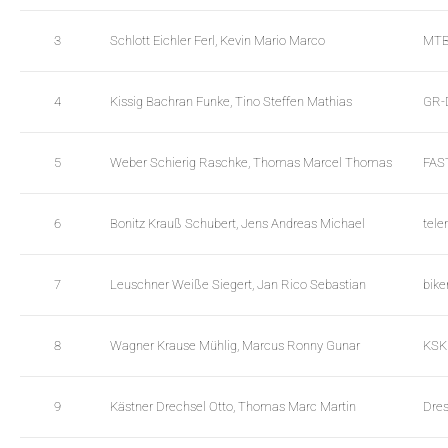
s
l
_
e
3
Schlott Eichler Ferl, Kevin Mario Marco
MTB
f
s
r
_
4
Kissig Bachran Funke, Tino Steffen Mathias
GR-
o
f
n
r
t
o
5
Weber Schierig Raschke, Thomas Marcel Thomas
FAS
e
n
n
t
d
e
6
Bonitz Krauß Schubert, Jens Andreas Michael
tel
_
n
s
d
t
_
7
Leuschner Weiße Siegert, Jan Rico Sebastian
bike
r
s
i
t
8
Wagner Krause Mühlig, Marcus Ronny Gunar
KSK
n
r
g
i
s
n
9
Kästner Drechsel Otto, Thomas Marc Martin
Dres
.
g
l
s