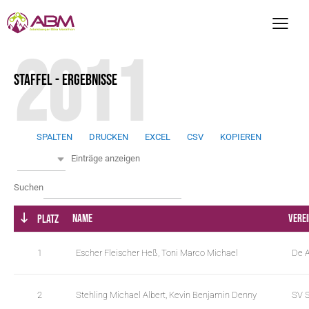
2011
STAFFEL - ERGEBNISSE
SPALTEN
DRUCKEN
EXCEL
CSV
KOPIEREN
w
Alle
Einträge anzeigen
p
d
w
Suchen
a
p
t
d
Name
Verei
Platz
a
a
t
t
1
Escher Fleischer Heß, Toni Marco Michael
De A
a
a
b
t
l
a
2
Stehling Michael Albert, Kevin Benjamin Denny
SV 
e
b