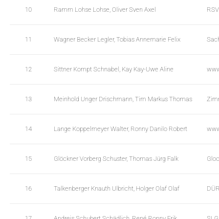
e
.
10
Ramm Lohse Lohse, Oliver Sven Axel
RSV
n
s
g
e
h
a
11
Wagner Becker Legler, Tobias Annemarie Felix
Sac
t
r
M
c
e
h
12
Sittner Kompt Schnabel, Kay Kay-Uwe Aline
www
n
T
u
a
13
Meinhold Unger Drischmann, Tim Markus Thomas
Zim
W
b
C
l
A
e
14
Lange Koppelmeyer Walter, Ronny Danilo Robert
www
G
W
_
C
w
A
15
Glöckner Vorberg Schuster, Thomas Jürg Falk
Glo
p
G
d
_
a
w
16
Talkenberger Knauth Ulbricht, Holger Olaf Olaf
DÜR
t
p
a
d
17
Andreis Schubert Schädlich, René Ronny Erik
SLG