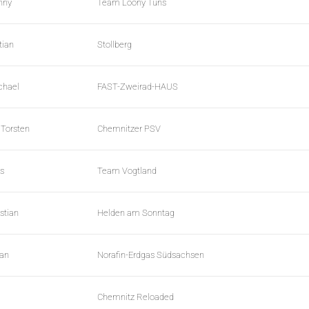
nny
Team Loony Tuns
tian
Stollberg
chael
FAST-Zweirad-HAUS
 Torsten
Chemnitzer PSV
s
Team Vogtland
stian
Helden am Sonntag
man
Norafin-Erdgas Südsachsen
Chemnitz Reloaded