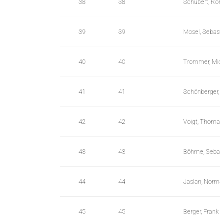
38
38
Schubert, Ro
39
39
Mosel, Sebas
40
40
Trommer, Mi
41
41
Schönberger,
42
42
Voigt, Thoma
43
43
Böhme, Seba
44
44
Jaslan, Nor
45
45
Berger, Frank