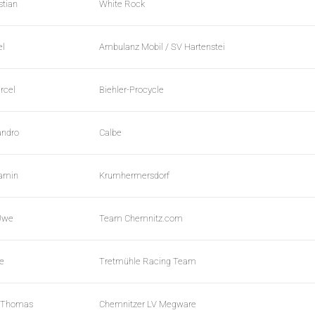
stian
White Rock
el
Ambulanz Mobil / SV Hartenstei
rcel
Biehler-Procycle
andro
Calbe
jamin
Krumhermersdorf
Uwe
Team Chemnitz.com
re
Tretmühle Racing Team
, Thomas
Chemnitzer LV Megware