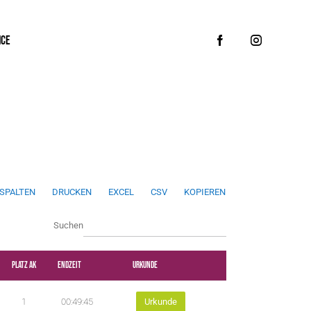
ICE
SPALTEN
DRUCKEN
EXCEL
CSV
KOPIEREN
w
Suchen
p
d
Platz AK
Endzeit
Urkunde
a
1
00:49:45
Urkunde
t