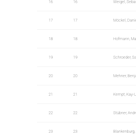
16
16
Weigel, Seba
e
n
17
17
Möckel, Dani
u
W
C
18
18
Hofmann, Ma
A
G
19
19
Schroeder, S
_
w
20
20
Mehner, Ben
p
d
21
21
Kempt, Kay-
a
t
22
22
Stübner, And
a
t
23
23
Blankenburg
a