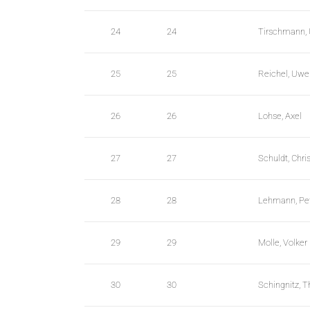
b
l
24
24
Tirschmann, 
e
s
25
25
Reichel, Uwe
26
26
Lohse, Axel
27
27
Schuldt, Chri
28
28
Lehmann, Pe
29
29
Molle, Volker
30
30
Schingnitz, 