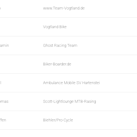
o
www.Team-Vogtland.de
Vogtland Bike
jamin
Ghost Racing Team
Biker-Boarder.de
l
Ambulance Mobile SV Hartenstei
homas
Scott-Lightlounge MTB-Rasing
ffen
Biehler/Pro-Cycle