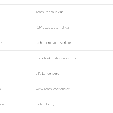
Team Radhaus Aue
l
RSV Erzgeb. Stein Bikes
ik
Biehler Procycle Werksteam
o
Black Radrenalin Racing Team
LSV Langenberg
s
www.Team-Vogtland.de
ten
Biehler Procycle