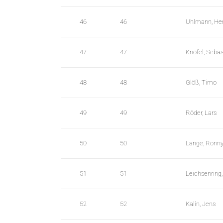
46
46
Uhlmann, Hen
47
47
Knöfel, Sebas
48
48
Glöß, Timo
49
49
Röder, Lars
50
50
Lange, Ronn
51
51
Leichsenring,
52
52
Kalin, Jens