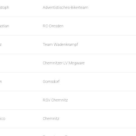
istoph
Adventistisches-Bikerteam
stian
RC-Dresden
z
Team Wadenkrampf
Chemnitzer LV Megware
en
Gornsdorf
RSV Chemnitz
ico
Chemnitz