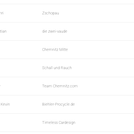
ri
Zschopau
tian
die zwei-vaude
Chemnitz Mitte
Schall und Rauch
y
Team Chemnitz.com
 Kevin
Biehler-Procycle.de
Timeless Cardesign