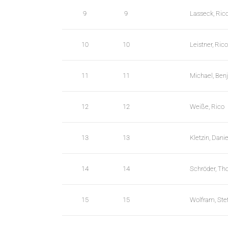
_
9
9
Lasseck, Ric
s
t
10
10
Leistner, Rico
r
i
11
11
Michael, Ben
n
g
12
12
Weiße, Rico
s
.
l
13
13
Kletzin, Danie
e
n
14
14
Schröder, T
g
h
15
15
Wolfram, Ste
t
M