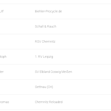
Ulf
Biehler-Procycle.de
Schall & Rauch
RSV Chemnitz
stoph
1. RV Leipzig
ter
SV Elbland Coswig Meißen
Gettnau (CH)
Thomas
Chemnitz Reloaded