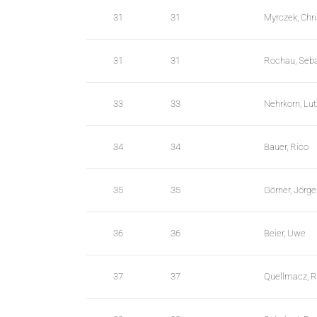
31
31
Myrczek, Chr
31
31
Rochau, Seba
33
33
Nehrkorn, Lut
34
34
Bauer, Rico
35
35
Görner, Jörg
36
36
Beier, Uwe
37
37
Quellmacz, R