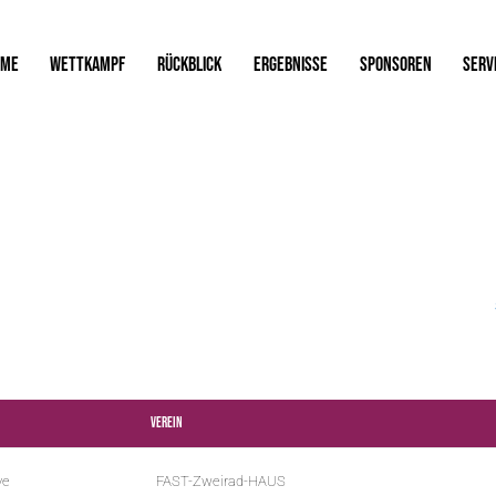
OME
WETTKAMPF
RÜCKBLICK
ERGEBNISSE
SPONSOREN
SERV
Verein
ve
FAST-Zweirad-HAUS