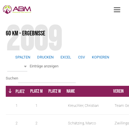
2009
60 KM - ERGEBNISSE
SPALTEN
DRUCKEN
EXCEL
CSV
KOPIEREN
w
Alle
Einträge anzeigen
p
d
w
Suchen
a
p
t
d
Platz M
Platz W
Name
Verein
Platz
a
a
t
t
1
1
Kreuchler, Christian
Team Ge
a
a
b
t
l
a
2
2
Schätzing, Marco
Zwilling
e
b