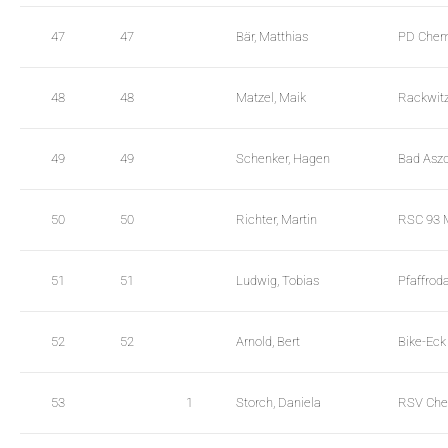
47
47
Bär, Matthias
PD Chemn
48
48
Matzel, Maik
Rackwit
49
49
Schenker, Hagen
Bad Aszd
50
50
Richter, Martin
RSC 93
51
51
Ludwig, Tobias
Pfaffrod
52
52
Arnold, Bert
Bike-Eck
53
1
Storch, Daniela
RSV Che