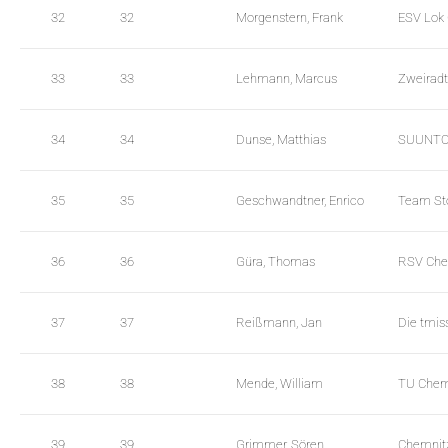
32
32
Morgenstern, Frank
ESV Lok
33
33
Lehmann, Marcus
Zweiradt
34
34
Dunse, Matthias
SUUNTO 
35
35
Geschwandtner, Enrico
Team St
36
36
Güra, Thomas
RSV Che
37
37
Reißmann, Jan
Die tmis
38
38
Mende, William
TU Chem
39
39
Grimmer, Sören
Chemnit