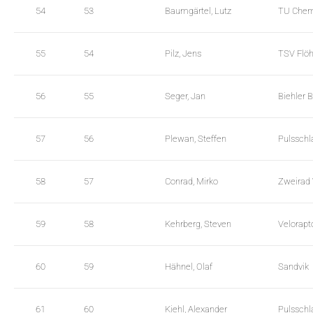
54
53
Baumgärtel, Lutz
TU Chemn
55
54
Pilz, Jens
TSV Flöh
56
55
Seger, Jan
Biehler 
57
56
Plewan, Steffen
Pulsschl
58
57
Conrad, Mirko
Zweirad
59
58
Kehrberg, Steven
Velorapt
60
59
Hähnel, Olaf
Sandvik
61
60
Kiehl, Alexander
Pulsschl