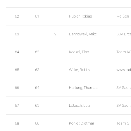
62
61
Hübler, Tobias
Meißen
63
2
Dannowski, Anke
ESV Dre
64
62
Kockel, Tino
Team K
65
63
Wilke, Robby
www.rads
66
64
Hartung, Thomas
SV Sach
67
65
Lötzsch, Lutz
SV Sach
68
66
Köhler, Dietmar
Team 5