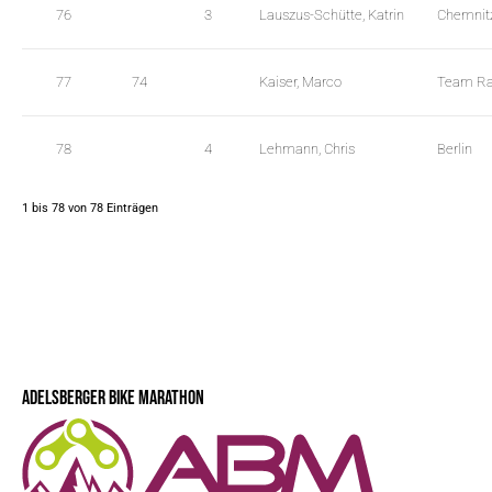
76
3
Lauszus-Schütte, Katrin
Chemnit
77
74
Kaiser, Marco
Team Rad
78
4
Lehmann, Chris
Berlin
1 bis 78 von 78 Einträgen
ADELSBERGER BIKE MARATHON