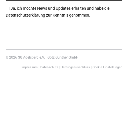
Ja, ich möchte News und Updates erhalten und habe die
Datenschutzerklärung
zur Kenntnis genommen.
JETZT ANMELDEN
© 2026
SG Adelsberg e.V.
|
Götz Günther GmbH
Impressum
|
Datenschutz
|
Haftungsausschluss
|
Cookie Einstellungen