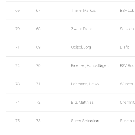
69
67
Theile, Markus
BSF Lok
70
68
Zwahr, Frank
Schloes
71
69
Geipel, Jörg
Diafit
72
70
Einenkel, Hans-Jürgen
ESV Buc
73
71
Lehmann, Heiko
Wurzen
74
72
Bilz, Matthias
Chemnit
75
73
Speer, Sebastian
Speerspi