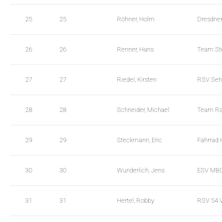
25
25
Röhner, Holm
Dresdne
26
26
Renner, Hans
Team Ste
27
27
Riedel, Kirsten
RSV Seh
28
28
Schneider, Michael
Team Ra
29
29
Steckmann, Eric
Fahrrad 
30
30
Wunderlich, Jens
ESV MBO
31
31
Hertel, Robby
RSV 54 