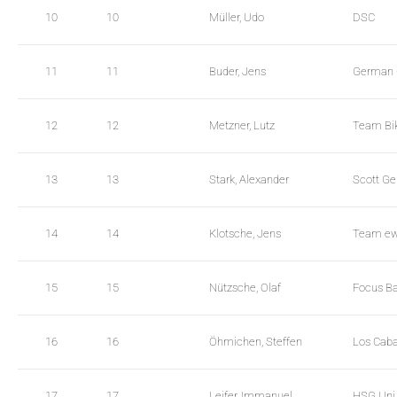
e
.
10
10
Müller, Udo
DSC
n
s
g
e
h
a
11
11
Buder, Jens
German 
t
r
M
c
e
h
12
12
Metzner, Lutz
Team Bi
n
T
u
a
13
13
Stark, Alexander
Scott Ge
W
b
C
l
A
e
14
14
Klotsche, Jens
Team ew
G
W
_
C
w
A
15
15
Nützsche, Olaf
Focus Ba
p
G
d
_
a
w
16
16
Öhmichen, Steffen
Los Caba
t
p
a
d
17
17
Leifer, Immanuel
HSG Uni 