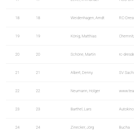
t
a
a
t
b
a
18
18
Weidenhagen, Arndt
RC-Dres
l
t
e
a
s
b
19
19
König, Matthias
Chemnit
l
e
s
20
20
Schöne, Martin
rc-dresd
21
21
Albert, Denny
SV Sach
22
22
Neumann, Holger
www.tea
23
23
Barthel, Lars
Autokino
24
24
Zinecker, Jörg
Bucha