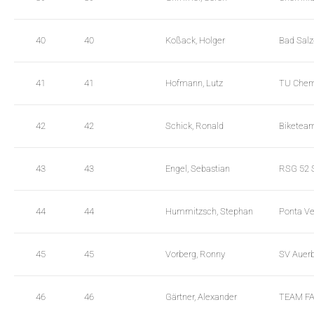
40
40
Koßack, Holger
Bad Salz
41
41
Hofmann, Lutz
TU Chem
42
42
Schick, Ronald
Biketea
43
43
Engel, Sebastian
RSG 52 S
44
44
Hummitzsch, Stephan
Ponta Ve
45
45
Vorberg, Ronny
SV Auer
46
46
Gärtner, Alexander
TEAM F